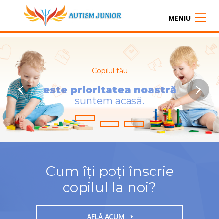
MENIU
Copilul tău
e
s
t
e
p
r
i
o
r
i
t
a
t
e
a
n
o
a
s
t
r
ă
s
u
n
t
e
m
a
c
a
s
ă
.
Cum îți poți înscrie
copilul la noi?
AFLĂ ACUM